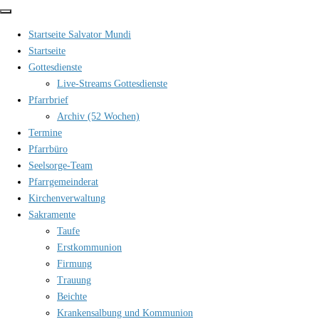
Zum
Inhalt
Startseite Salvator Mundi
springen
Startseite
Gottesdienste
Live-Streams Gottesdienste
Pfarrbrief
Archiv (52 Wochen)
Termine
Pfarrbüro
Seelsorge-Team
Pfarrgemeinderat
Kirchenverwaltung
Sakramente
Taufe
Erstkommunion
Firmung
Trauung
Beichte
Krankensalbung und Kommunion