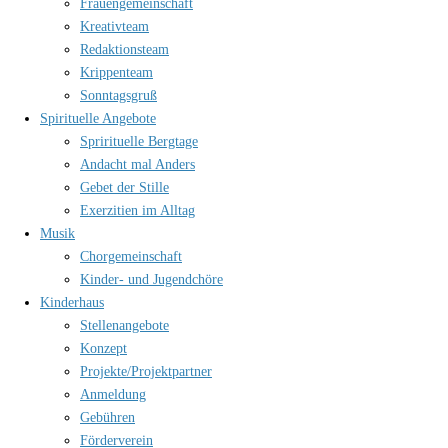
Frauengemeinschaft
Kreativteam
Redaktionsteam
Krippenteam
Sonntagsgruß
Spirituelle Angebote
Sprirituelle Bergtage
Andacht mal Anders
Gebet der Stille
Exerzitien im Alltag
Musik
Chorgemeinschaft
Kinder- und Jugendchöre
Kinderhaus
Stellenangebote
Konzept
Projekte/Projektpartner
Anmeldung
Gebühren
Förderverein