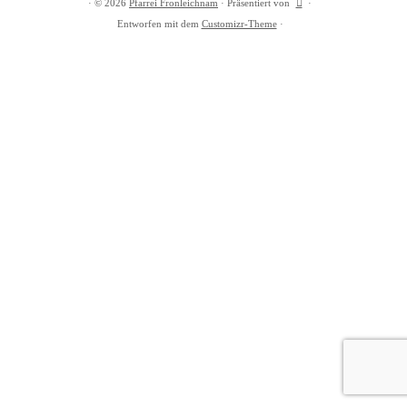
·
© 2026
Pfarrei Fronleichnam
·
Präsentiert von
·
Entworfen mit dem
Customizr-Theme
·