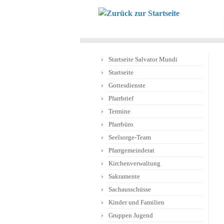
Zum
Inhalt
springen
Startseite Salvator Mundi
Startseite
Gottesdienste
Pfarrbrief
Termine
Pfarrbüro
Seelsorge-Team
Pfarrgemeinderat
Kirchenverwaltung
Sakramente
Sachausschüsse
Kinder und Familien
Gruppen Jugend