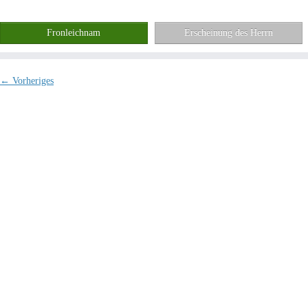
Fronleichnam
Erscheinung des Herrn
← Vorheriges