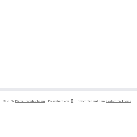
·
© 2026
Pfarrei Fronleichnam
·
Präsentiert von
·
Entworfen mit dem
Customizr-Theme
·