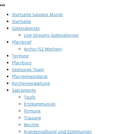
Zum
Inhalt
Startseite Salvator Mundi
springen
Startseite
Gottesdienste
Live-Streams Gottesdienste
Pfarrbrief
Archiv (52 Wochen)
Termine
Pfarrbüro
Seelsorge-Team
Pfarrgemeinderat
Kirchenverwaltung
Sakramente
Taufe
Erstkommunion
Firmung
Trauung
Beichte
Krankensalbung und Kommunion