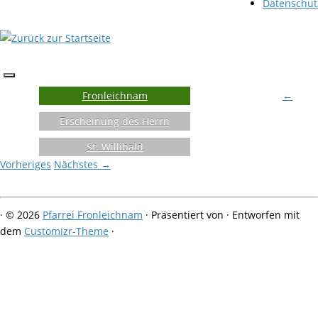
Datenschut
Fronleichnam
←
Erscheinung des Herrn
St. Willibald
Vorheriges
Nächstes →
·
© 2026
Pfarrei Fronleichnam
·
Präsentiert von
·
Entworfen mit
dem
Customizr-Theme
·