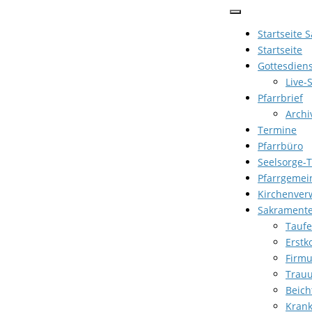
Zum
Inhalt
Startseite 
springen
Startseite
Gottesdien
Live-
Pfarrbrief
Archi
Termine
Pfarrbüro
Seelsorge-
Pfarrgemei
Kirchenver
Sakrament
Taufe
Erst
Firm
Trau
Beich
Kran