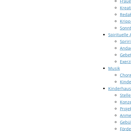
Frau
Kreat
Reda
Krip
Sonn
Spirituelle
Sprir
Anda
Gebet
Exerz
Musik
Chor
Kinde
Kinderhaus
Stell
Konz
Proje
Anme
Gebü
Förde