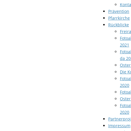
Konta
Prävention
Pfarrkirche
Rückblicke
Freir
Fotoa
2021
Fotoa
da 20
Oster
Die K
Fotoa
2020
Fotoa
Oster
Fotoa
2020
Partnerproj
Impressum