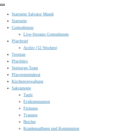
Zum
Inhalt
Startseite Salvator Mundi
springen
Startseite
Gottesdienste
Live-Streams Gottesdienste
Pfarrbrief
Archiv (52 Wochen)
Termine
Pfarrbüro
Seelsorge-Team
Pfarrgemeinderat
Kirchenverwaltung
Sakramente
Taufe
Erstkommunion
Firmung
Trauung
Beichte
Krankensalbung und Kommunion