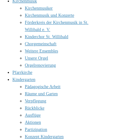
Kirchenmusik
Kirchenmusiker
Kirchenmusik und Konzerte
Förderkreis der Kirchenmusik in St.
Willibald e. V.
Kinderchor St. Willibald
Chorgemeinschaft
Weitere Ensembles
Unsere Orgel
Orgelrenovierung
Pfarrkirche
Kindergarten
Pädagogische Arbeit
Räume und Garten
Verpflegung
Rückblicke
Ausflüge
Aktionen
Partizipation
Konzept Kindergarten