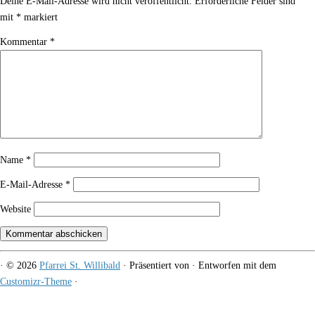
Deine E-Mail-Adresse wird nicht veröffentlicht.
Erforderliche Felder sind
mit
*
markiert
Kommentar
*
Name
*
E-Mail-Adresse
*
Website
·
© 2026
Pfarrei St. Willibald
·
Präsentiert von
·
Entworfen mit dem
Customizr-Theme
·