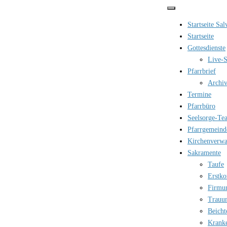
Zum
Inhalt
Startseite Sa
springen
Startseite
Gottesdienste
Live-S
Pfarrbrief
Archi
Termine
Pfarrbüro
Seelsorge-Te
Pfarrgemeind
Kirchenverwa
Sakramente
Taufe
Erstk
Firmu
Trauu
Beicht
Krank