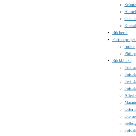
Schutz
Anmel
Gebüh
Kontak
Bücherei
Partnerprojek
Indien
Philip
Rückblicke
Freira
Fotoak
Fest d
Fotoak
Allerh
Maian
Ostern
Die ne
Selbst
Fotoak