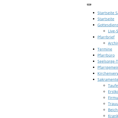
Zum
Inhalt
Startseite 
springen
Startseite
Gottesdien
Live-
Pfarrbrief
Archi
Termine
Pfarrbüro
Seelsorge-
Pfarrgemei
Kirchenver
Sakrament
Taufe
Erst
Firm
Trau
Beich
Kran