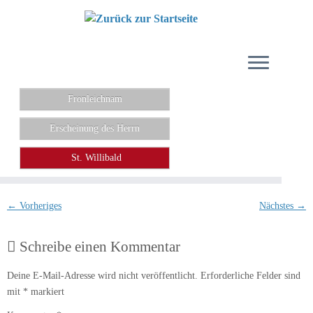
Zum
Inhalt
springen
Fronleichnam
Erscheinung des Herrn
St. Willibald
← Vorheriges
Nächstes →
Schreibe einen Kommentar
Deine E-Mail-Adresse wird nicht veröffentlicht.
Erforderliche Felder sind
mit
*
markiert