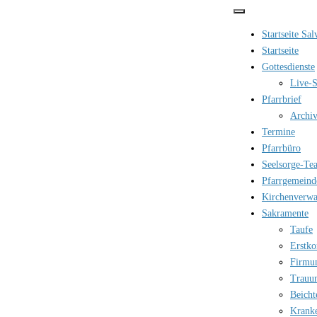
Zum
Inhalt
Startseite Sa
springen
Startseite
Gottesdienste
Live-S
Pfarrbrief
Archi
Termine
Pfarrbüro
Seelsorge-Te
Pfarrgemeind
Kirchenverwa
Sakramente
Taufe
Erstk
Firmu
Trauu
Beicht
Krank