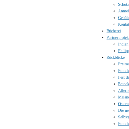
Schutz
Anmel
Gebüh
Kontak
Bücherei
Partnerprojek
Indien
Philip
Rückblicke
Freira
Fotoak
Fest d
Fotoak
Allerh
Maian
Ostern
Die ne
Selbst
Fotoak