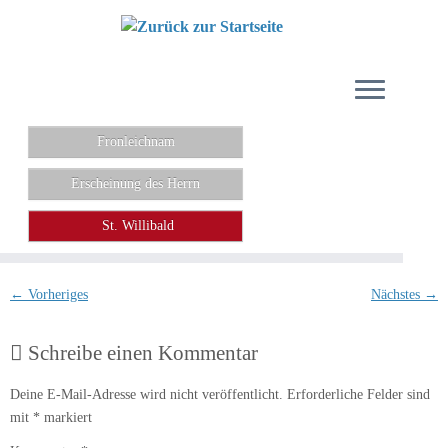
Zum
Inhalt
springen
Fronleichnam
Erscheinung des Herrn
St. Willibald
← Vorheriges
Nächstes →
Schreibe einen Kommentar
Deine E-Mail-Adresse wird nicht veröffentlicht.
Erforderliche Felder sind
mit
*
markiert