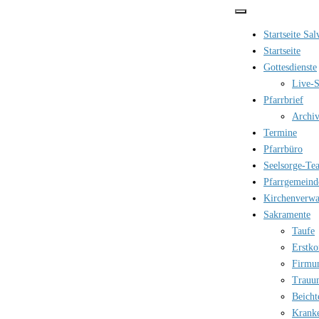
Zum
Inhalt
Startseite Sa
springen
Startseite
Gottesdienste
Live-S
Pfarrbrief
Archi
Termine
Pfarrbüro
Seelsorge-Te
Pfarrgemeind
Kirchenverwa
Sakramente
Taufe
Erstk
Firmu
Trauu
Beicht
Krank