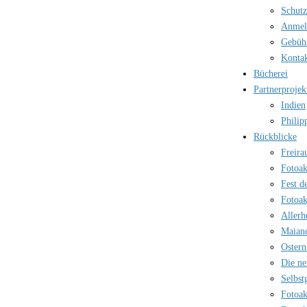
Schutz
Anmel
Gebüh
Kontak
Bücherei
Partnerprojek
Indien
Philip
Rückblicke
Freira
Fotoak
Fest d
Fotoak
Allerh
Maian
Ostern
Die ne
Selbst
Fotoak