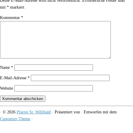
Deine E-Mail-Adresse wird nicht veröffentlicht.
Erforderliche Felder sind
mit
*
markiert
Kommentar
*
Name
*
E-Mail-Adresse
*
Website
·
© 2026
Pfarrei St. Willibald
·
Präsentiert von
·
Entworfen mit dem
Customizr-Theme
·