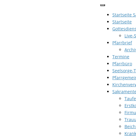
Zum
Inhalt
Startseite 
springen
Startseite
Gottesdien
Live-
Pfarrbrief
Archi
Termine
Pfarrbüro
Seelsorge-
Pfarrgemei
Kirchenver
Sakrament
Taufe
Erst
Firm
Trau
Beich
Kran