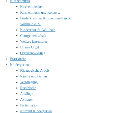
Kirchenmusik
Kirchenmusiker
Kirchenmusik und Konzerte
Förderkreis der Kirchenmusik in St.
Willibald e. V.
Kinderchor St. Willibald
Chorgemeinschaft
Weitere Ensembles
Unsere Orgel
Orgelrenovierung
Pfarrkirche
Kindergarten
Pädagogische Arbeit
Räume und Garten
Verpflegung
Rückblicke
Ausflüge
Aktionen
Partizipation
Konzept Kindergarten