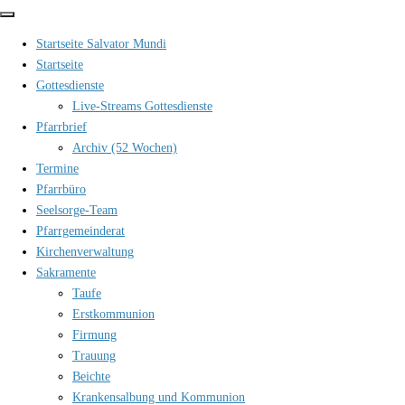
Zum
Inhalt
Startseite Salvator Mundi
springen
Startseite
Gottesdienste
Live-Streams Gottesdienste
Pfarrbrief
Archiv (52 Wochen)
Termine
Pfarrbüro
Seelsorge-Team
Pfarrgemeinderat
Kirchenverwaltung
Sakramente
Taufe
Erstkommunion
Firmung
Trauung
Beichte
Krankensalbung und Kommunion