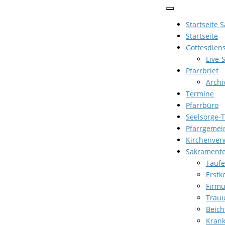
Zum
Inhalt
Startseite 
springen
Startseite
Gottesdien
Live-
Pfarrbrief
Archi
Termine
Pfarrbüro
Seelsorge-
Pfarrgemei
Kirchenver
Sakrament
Taufe
Erst
Firm
Trau
Beich
Kran