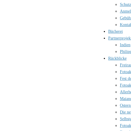
Schutz
Anmel
Gebüh
Kontak
Bücherei
Partnerprojek
Indien
Philip
Rückblicke
Freira
Fotoak
Fest d
Fotoak
Allerh
Maian
Ostern
Die ne
Selbst
Fotoak