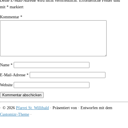
Deine E-Mail-Adresse wird nicht veröffentlicht.
Erforderliche Felder sind
mit
*
markiert
Kommentar
*
Name
*
E-Mail-Adresse
*
Website
·
© 2026
Pfarrei St. Willibald
·
Präsentiert von
·
Entworfen mit dem
Customizr-Theme
·