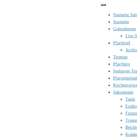
Zum
Inhalt
Startseite Sa
springen
Startseite
Gottesdienste
Live-S
Pfarrbrief
Archi
Termine
Pfarrbüro
Seelsorge-Te
Pfarrgemeind
Kirchenverwa
Sakramente
Taufe
Erstk
Firmu
Trauu
Beicht
Krank