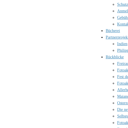
Schutz
Anmel
Gebüh
Kontak
Bücherei
Partnerprojek
Indien
Philip
Rückblicke
Freira
Fotoak
Fest d
Fotoak
Allerh
Maian
Ostern
Die ne
Selbst
Fotoak