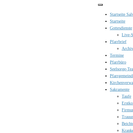
Zum
Inhalt
Startseite Sa
springen
Startseite
Gottesdienste
Live-S
Pfarrbrief
Archi
Termine
Pfarrbüro
Seelsorge-Te
Pfarrgemeind
Kirchenverwa
Sakramente
Taufe
Erstk
Firmu
Trauu
Beicht
Krank