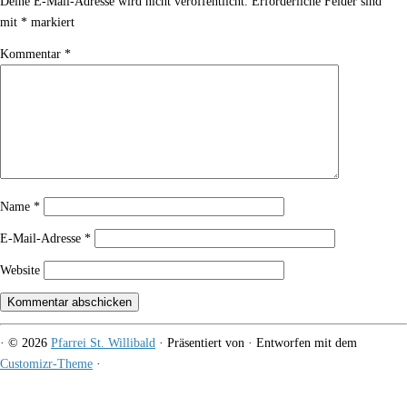
Deine E-Mail-Adresse wird nicht veröffentlicht.
Erforderliche Felder sind
mit
*
markiert
Kommentar
*
Name
*
E-Mail-Adresse
*
Website
·
© 2026
Pfarrei St. Willibald
·
Präsentiert von
·
Entworfen mit dem
Customizr-Theme
·