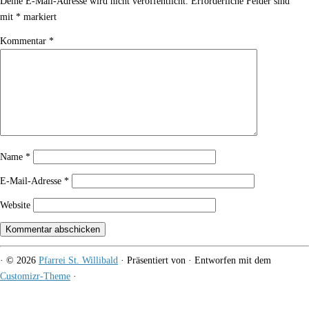
Deine E-Mail-Adresse wird nicht veröffentlicht.
Erforderliche Felder sind
mit
*
markiert
Kommentar
*
Name
*
E-Mail-Adresse
*
Website
·
© 2026
Pfarrei St. Willibald
·
Präsentiert von
·
Entworfen mit dem
Customizr-Theme
·