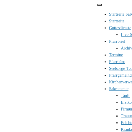
Zum
Inhalt
Startseite Sa
springen
Startseite
Gottesdienste
Live-S
Pfarrbrief
Archi
Termine
Pfarrbüro
Seelsorge-Te
Pfarrgemeind
Kirchenverwa
Sakramente
Taufe
Erstk
Firmu
Trauu
Beicht
Krank