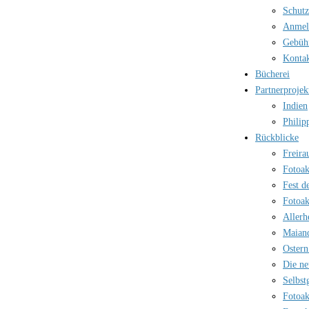
Schutz
Anmel
Gebüh
Kontak
Bücherei
Partnerprojek
Indien
Philip
Rückblicke
Freira
Fotoak
Fest d
Fotoak
Allerh
Maian
Ostern
Die ne
Selbst
Fotoak