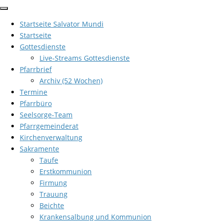
Zum
Inhalt
Startseite Salvator Mundi
springen
Startseite
Gottesdienste
Live-Streams Gottesdienste
Pfarrbrief
Archiv (52 Wochen)
Termine
Pfarrbüro
Seelsorge-Team
Pfarrgemeinderat
Kirchenverwaltung
Sakramente
Taufe
Erstkommunion
Firmung
Trauung
Beichte
Krankensalbung und Kommunion