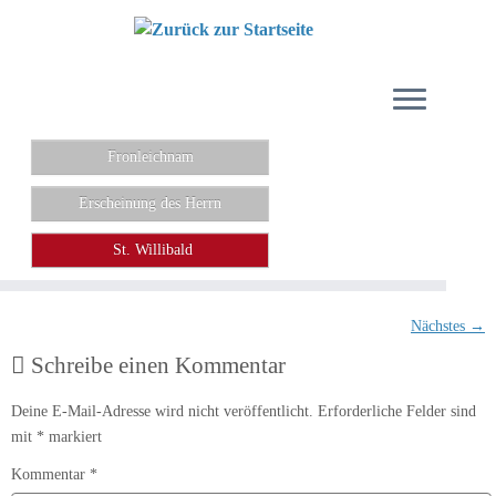
Zum
Inhalt
springen
Fronleichnam
Erscheinung des Herrn
St. Willibald
Nächstes →
Schreibe einen Kommentar
Deine E-Mail-Adresse wird nicht veröffentlicht.
Erforderliche Felder sind
mit
*
markiert
Kommentar
*