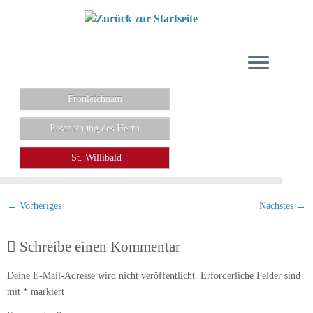
Zum
Inhalt
springen
Fronleichnam
Erscheinung des Herrn
St. Willibald
← Vorheriges
Nächstes →
Schreibe einen Kommentar
Deine E-Mail-Adresse wird nicht veröffentlicht.
Erforderliche Felder sind
mit
*
markiert