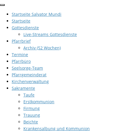
Zum
Inhalt
Startseite Salvator Mundi
springen
Startseite
Gottesdienste
Live-Streams Gottesdienste
Pfarrbrief
Archiv (52 Wochen)
Termine
Pfarrbüro
Seelsorge-Team
Pfarrgemeinderat
Kirchenverwaltung
Sakramente
Taufe
Erstkommunion
Firmung
Trauung
Beichte
Krankensalbung und Kommunion