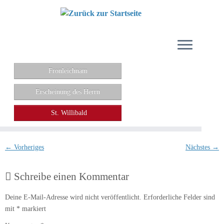
Zum
Inhalt
springen
Fronleichnam
Erscheinung des Herrn
St. Willibald
← Vorheriges
Nächstes →
Schreibe einen Kommentar
Deine E-Mail-Adresse wird nicht veröffentlicht.
Erforderliche Felder sind
mit
*
markiert