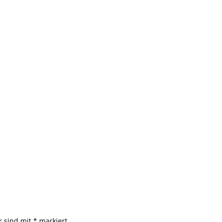
r sind mit
*
markiert