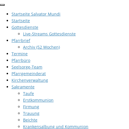
Zum
Inhalt
Startseite Salvator Mundi
springen
Startseite
Gottesdienste
Live-Streams Gottesdienste
Pfarrbrief
Archiv (52 Wochen)
Termine
Pfarrbüro
Seelsorge-Team
Pfarrgemeinderat
Kirchenverwaltung
Sakramente
Taufe
Erstkommunion
Firmung
Trauung
Beichte
Krankensalbung und Kommunion