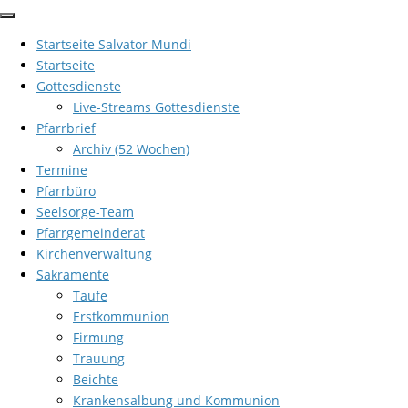
Zum
Inhalt
Startseite Salvator Mundi
springen
Startseite
Gottesdienste
Live-Streams Gottesdienste
Pfarrbrief
Archiv (52 Wochen)
Termine
Pfarrbüro
Seelsorge-Team
Pfarrgemeinderat
Kirchenverwaltung
Sakramente
Taufe
Erstkommunion
Firmung
Trauung
Beichte
Krankensalbung und Kommunion