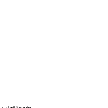
r sind mit
*
markiert