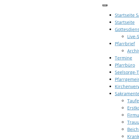
Zum
Inhalt
Startseite 
springen
Startseite
Gottesdien
Live-
Pfarrbrief
Archi
Termine
Pfarrbüro
Seelsorge-
Pfarrgemei
Kirchenver
Sakrament
Taufe
Erst
Firm
Trau
Beich
Kran