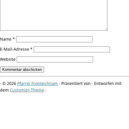
Name
*
E-Mail-Adresse
*
Website
·
© 2026
Pfarrei Fronleichnam
·
Präsentiert von
·
Entworfen mit
dem
Customizr-Theme
·