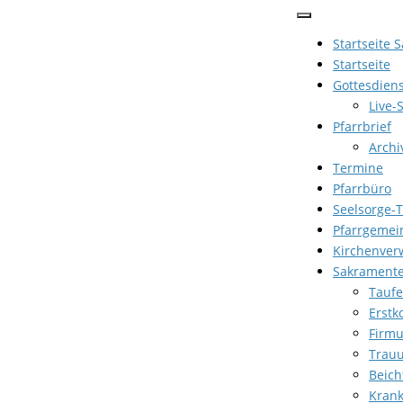
Zum
Inhalt
Startseite 
springen
Startseite
Gottesdien
Live-
Pfarrbrief
Archi
Termine
Pfarrbüro
Seelsorge-
Pfarrgemei
Kirchenver
Sakrament
Taufe
Erst
Firm
Trau
Beich
Kran