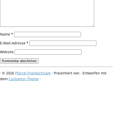
Name
*
E-Mail-Adresse
*
Website
·
© 2026
Pfarrei Fronleichnam
·
Präsentiert von
·
Entworfen mit
dem
Customizr-Theme
·