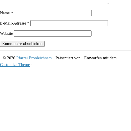
Name
*
E-Mail-Adresse
*
Website
·
© 2026
Pfarrei Fronleichnam
·
Präsentiert von
·
Entworfen mit dem
Customizr-Theme
·