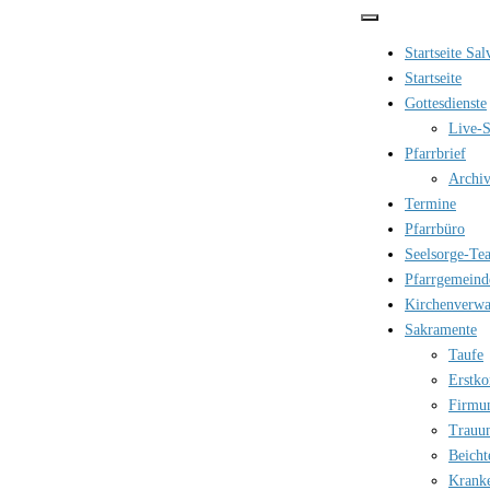
Zum
Inhalt
Startseite Sa
springen
Startseite
Gottesdienste
Live-S
Pfarrbrief
Archi
Termine
Pfarrbüro
Seelsorge-Te
Pfarrgemeind
Kirchenverwa
Sakramente
Taufe
Erstk
Firmu
Trauu
Beicht
Krank