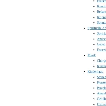
Frauen
Kreati
Redak
Kripp
Sonnt
Spirituelle A
Spriri
Andac
Gebet 
Exerzi
Musik
Chorg
Kinder
Kinderhaus
Stelle
Konze
Projek
Anmel
Gebüh
Förder