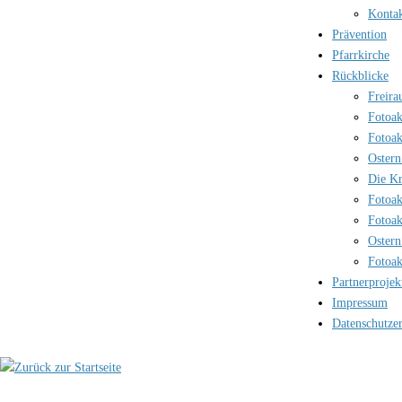
Kontak
Prävention
Pfarrkirche
Rückblicke
Freira
Fotoak
Fotoak
Ostern
Die Kr
Fotoak
Fotoak
Ostern
Fotoak
Partnerprojek
Impressum
Datenschutze