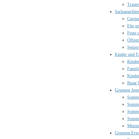
Trauer
Sachausschüs
Carita
Ehe un
Feste 
Öffent
Senior
Kinder und F
Kinder
Famili
Kinder
Basar 
Gruppen Jug
Somme
Somme
Somme
Somme
Minist
Gruppen Erw