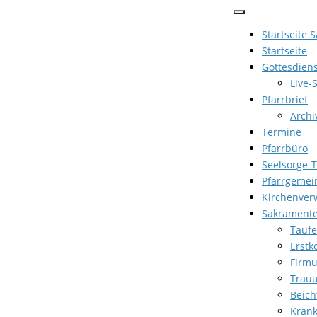
Zum
Inhalt
Startseite 
springen
Startseite
Gottesdien
Live-
Pfarrbrief
Archi
Termine
Pfarrbüro
Seelsorge-
Pfarrgemei
Kirchenver
Sakrament
Taufe
Erst
Firm
Trau
Beich
Kran