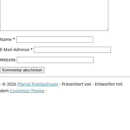
Name
*
E-Mail-Adresse
*
Website
·
© 2026
Pfarrei Fronleichnam
·
Präsentiert von
·
Entworfen mit
dem
Customizr-Theme
·