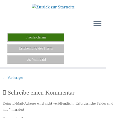
Zum
Inhalt
springen
Fronleichnam
Erscheinung des Herrn
St. Willibald
← Vorheriges
Schreibe einen Kommentar
Deine E-Mail-Adresse wird nicht veröffentlicht.
Erforderliche Felder sind
mit
*
markiert