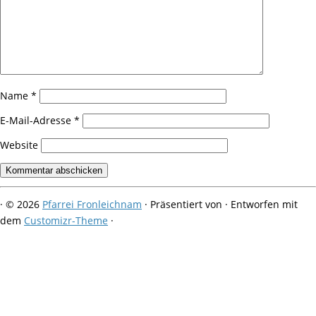
Name
*
E-Mail-Adresse
*
Website
·
© 2026
Pfarrei Fronleichnam
·
Präsentiert von
·
Entworfen mit
dem
Customizr-Theme
·