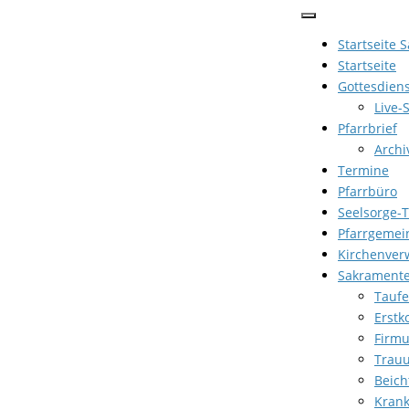
Zum
Inhalt
Startseite 
springen
Startseite
Gottesdien
Live-
Pfarrbrief
Archi
Termine
Pfarrbüro
Seelsorge-
Pfarrgemei
Kirchenver
Sakrament
Taufe
Erst
Firm
Trau
Beich
Kran