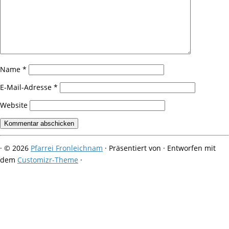
Name
*
E-Mail-Adresse
*
Website
·
© 2026
Pfarrei Fronleichnam
·
Präsentiert von
·
Entworfen mit
dem
Customizr-Theme
·