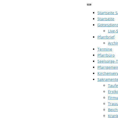
Zum
Inhalt
Startseite 
springen
Startseite
Gottesdien
Live-
Pfarrbrief
Archi
Termine
Pfarrbüro
Seelsorge-
Pfarrgemei
Kirchenver
Sakrament
Taufe
Erst
Firm
Trau
Beich
Kran