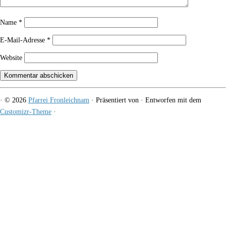
Name
*
E-Mail-Adresse
*
Website
·
© 2026
Pfarrei Fronleichnam
·
Präsentiert von
·
Entworfen mit dem
Customizr-Theme
·