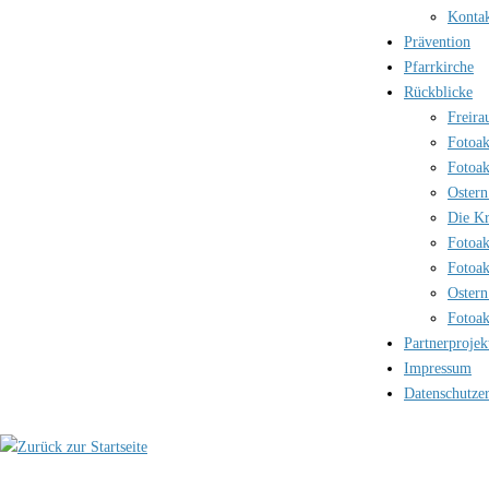
Kontak
Prävention
Pfarrkirche
Rückblicke
Freira
Fotoak
Fotoak
Ostern
Die Kr
Fotoak
Fotoak
Ostern
Fotoak
Partnerprojek
Impressum
Datenschutze