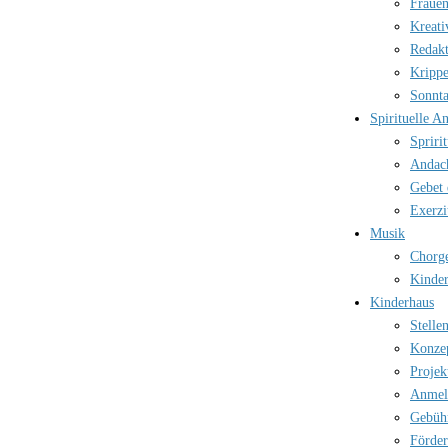
Frauen
Kreati
Redak
Kripp
Sonnt
Spirituelle A
Spriri
Andac
Gebet 
Exerzi
Musik
Chorg
Kinder
Kinderhaus
Stelle
Konze
Projek
Anmel
Gebüh
Förder