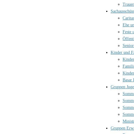
Trauer
Sachausschüs
Carita
Ehe un
Feste 
Öffent
Senior
Kinder und F
Kinder
Famili
Kinder
Basar 
Gruppen Jug
Somme
Somme
Somme
Somme
Minist
Gruppen Erw