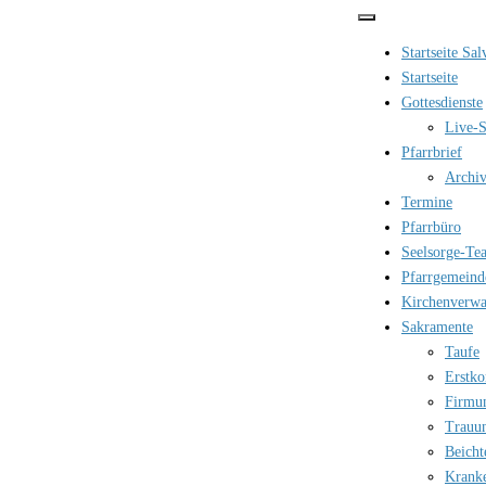
Zum
Inhalt
Startseite Sa
springen
Startseite
Gottesdienste
Live-S
Pfarrbrief
Archi
Termine
Pfarrbüro
Seelsorge-Te
Pfarrgemeind
Kirchenverwa
Sakramente
Taufe
Erstk
Firmu
Trauu
Beicht
Krank