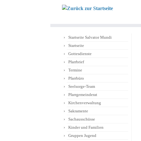
Zum
Inhalt
springen
Startseite Salvator Mundi
Startseite
Gottesdienste
Pfarrbrief
Termine
Pfarrbüro
Seelsorge-Team
Pfarrgemeinderat
Kirchenverwaltung
Sakramente
Sachausschüsse
Kinder und Familien
Gruppen Jugend