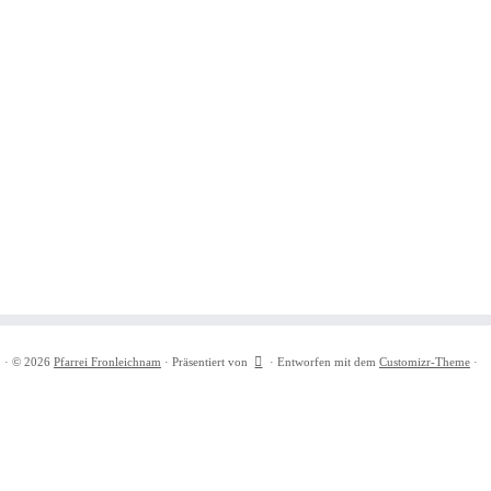
·
© 2026
Pfarrei Fronleichnam
·
Präsentiert von
·
Entworfen mit dem
Customizr-Theme
·