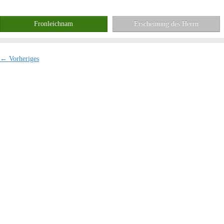
Fronleichnam
Erscheinung des Herrn
← Vorheriges