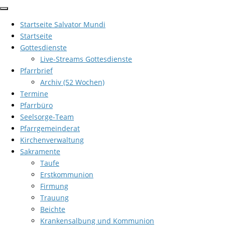
Zum
Inhalt
Startseite Salvator Mundi
springen
Startseite
Gottesdienste
Live-Streams Gottesdienste
Pfarrbrief
Archiv (52 Wochen)
Termine
Pfarrbüro
Seelsorge-Team
Pfarrgemeinderat
Kirchenverwaltung
Sakramente
Taufe
Erstkommunion
Firmung
Trauung
Beichte
Krankensalbung und Kommunion