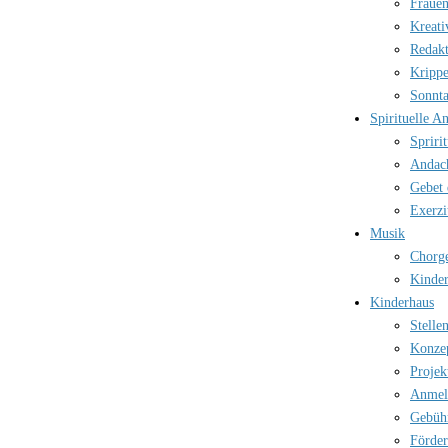
Frauen
Kreati
Redak
Kripp
Sonnt
Spirituelle A
Spriri
Andac
Gebet 
Exerzi
Musik
Chorg
Kinder
Kinderhaus
Stelle
Konze
Projek
Anmel
Gebüh
Förder