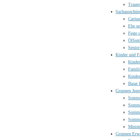
Trauer
Sachausschüs
Carita
Ehe un
Feste 
Öffent
Senior
Kinder und F
Kinder
Famili
Kinder
Basar 
Gruppen Jug
Somme
Somme
Somme
Somme
Minist
Gruppen Erw