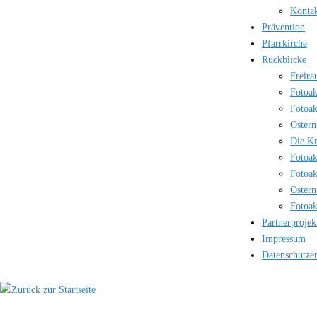
Kontak
Prävention
Pfarrkirche
Rückblicke
Freira
Fotoak
Fotoak
Ostern
Die Kr
Fotoak
Fotoak
Ostern
Fotoak
Partnerprojek
Impressum
Datenschutze