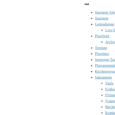
Zum
Inhalt
Startseite Sa
springen
Startseite
Gottesdienste
Live-S
Pfarrbrief
Archi
Termine
Pfarrbüro
Seelsorge-Te
Pfarrgemeind
Kirchenverwa
Sakramente
Taufe
Erstk
Firmu
Trauu
Beicht
Krank