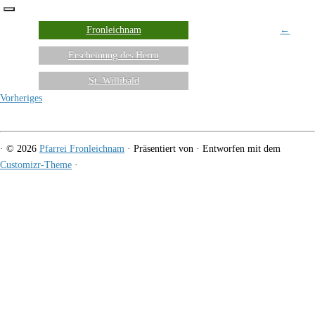
Fronleichnam
←
Erscheinung des Herrn
St. Willibald
Vorheriges
·
© 2026
Pfarrei Fronleichnam
·
Präsentiert von
·
Entworfen mit dem
Customizr-Theme
·