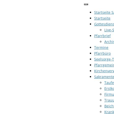
Zum
Inhalt
Startseite 
springen
Startseite
Gottesdien
Live-
Pfarrbrief
Archi
Termine
Pfarrbüro
Seelsorge-
Pfarrgemei
Kirchenver
Sakrament
Taufe
Erst
Firm
Trau
Beich
Kran