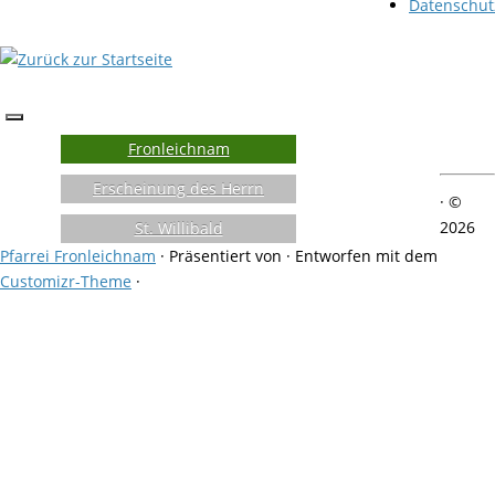
Datenschut
Fronleichnam
Erscheinung des Herrn
·
©
2026
St. Willibald
Pfarrei Fronleichnam
·
Präsentiert von
·
Entworfen mit dem
Customizr-Theme
·