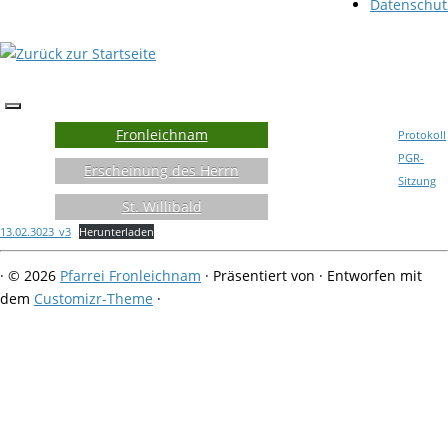
Datenschut
Fronleichnam
Protokoll
PGR-
Erscheinung des Herrn
Sitzung
St. Willibald
13.02.3023_v3
Herunterladen
·
© 2026
Pfarrei Fronleichnam
·
Präsentiert von
·
Entworfen mit
dem
Customizr-Theme
·