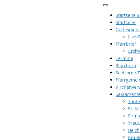
Zum
Inhalt
Startseite 
springen
Startseite
Gottesdien
Live-
Pfarrbrief
Archi
Termine
Pfarrbüro
Seelsorge-
Pfarrgemei
Kirchenver
Sakrament
Taufe
Erst
Firm
Trau
Beich
Kran