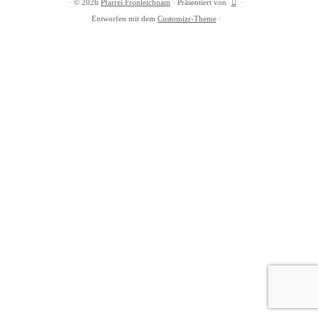
·
© 2026
Pfarrei Fronleichnam
·
Präsentiert von
·
Entworfen mit dem
Customizr-Theme
·