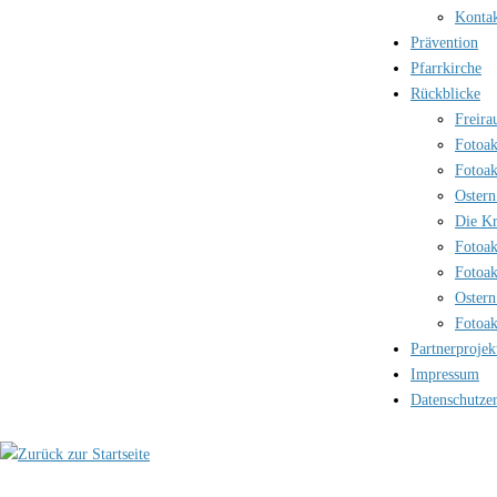
Kontak
Prävention
Pfarrkirche
Rückblicke
Freira
Fotoak
Fotoak
Ostern
Die Kr
Fotoak
Fotoak
Ostern
Fotoak
Partnerprojek
Impressum
Datenschutze