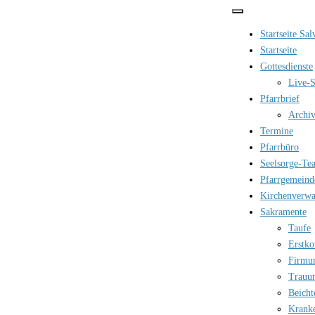
Zum
Inhalt
Startseite Sa
springen
Startseite
Gottesdienste
Live-S
Pfarrbrief
Archi
Termine
Pfarrbüro
Seelsorge-Te
Pfarrgemeind
Kirchenverwa
Sakramente
Taufe
Erstk
Firmu
Trauu
Beicht
Krank