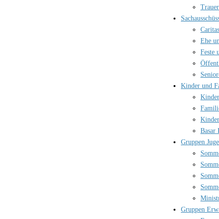
Trauer
Sachausschüs
Carita
Ehe un
Feste 
Öffent
Senior
Kinder und F
Kinder
Famili
Kinder
Basar 
Gruppen Jug
Somme
Somme
Somme
Somme
Minist
Gruppen Erw