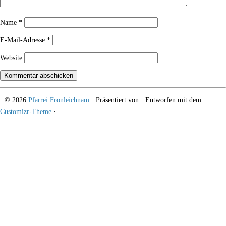
Name
*
E-Mail-Adresse
*
Website
·
© 2026
Pfarrei Fronleichnam
·
Präsentiert von
·
Entworfen mit dem
Customizr-Theme
·