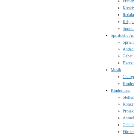
Frauen
Kreati
Redak
Kripp
Sonnt
Spirituelle A
Spriri
Andac
Gebet 
Exerzi
Musik
Chorg
Kinder
Kinderhaus
Stelle
Konze
Projek
Anmel
Gebüh
Förder