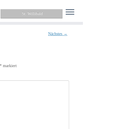
St. Willibald
Nächstes →
*
markiert