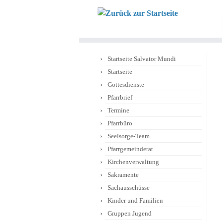
Zum
Inhalt
springen
Startseite Salvator Mundi
Startseite
Gottesdienste
Pfarrbrief
Termine
Pfarrbüro
Seelsorge-Team
Pfarrgemeinderat
Kirchenverwaltung
Sakramente
Sachausschüsse
Kinder und Familien
Gruppen Jugend