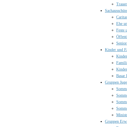
Trauer
Sachausschüs
Carita
Ehe un
Feste 
Öffent
Senior
Kinder und F
Kinder
Famili
Kinder
Basar 
Gruppen Jug
Somme
Somme
Somme
Somme
Minist
Gruppen Erw