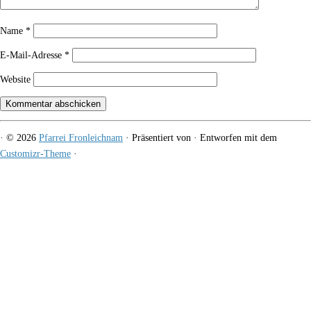
Name
*
E-Mail-Adresse
*
Website
·
© 2026
Pfarrei Fronleichnam
·
Präsentiert von
·
Entworfen mit dem
Customizr-Theme
·