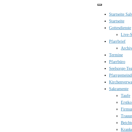
Zum
Inhalt
Startseite Sa
springen
Startseite
Gottesdienste
Live-S
Pfarrbrief
Archi
Termine
Pfarrbüro
Seelsorge-Te
Pfarrgemeind
Kirchenverwa
Sakramente
Taufe
Erstk
Firmu
Trauu
Beicht
Krank