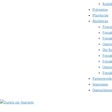
Kontak
Prävention
Pfarrkirche
Rückblicke
Freira
Fotoak
Fotoak
Ostern
Die Kr
Fotoak
Fotoak
Ostern
Fotoak
Partnerprojek
Impressum
Datenschutze