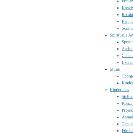
Frauen
Kreati
Redak
Kripp
Sonnt
Spirituelle A
Spriri
Andac
Gebet 
Exerzi
Musik
Chorg
Kinder
Kinderhaus
Stelle
Konze
Projek
Anmel
Gebüh
Förder